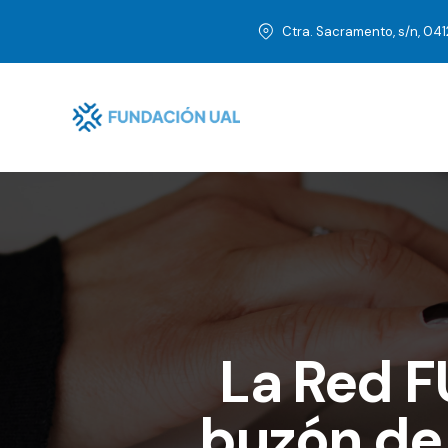
Ctra. Sacramento, s/n, 04
La Red FU
buzón de 