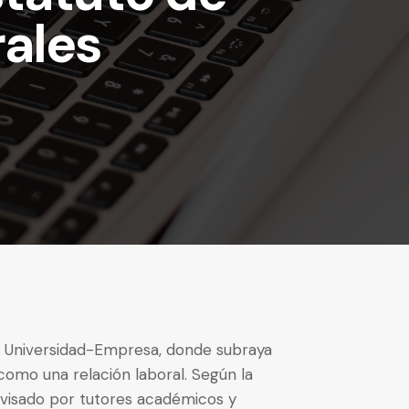
rales
es Universidad-Empresa, donde subraya
 como una relación laboral. Según la
rvisado por tutores académicos y