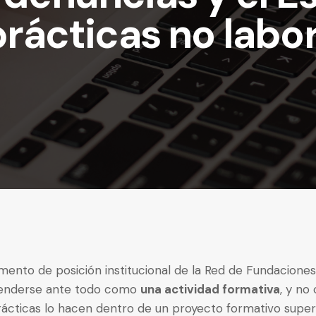
prácticas no labo
mento de posición institucional de la Red de Fundacion
tenderse ante todo como
una actividad formativa
, y no
prácticas lo hacen dentro de un proyecto formativo supe