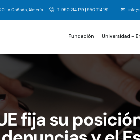
120 La Cañada, Almería
T: 950 214 179 | 950 214 181
info@
Fundación
Universidad – 
E fija su posició
denuncias y el E