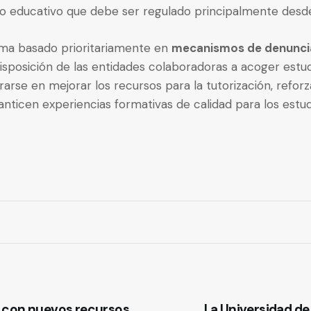
rco educativo que debe ser regulado principalmente desde 
tema basado prioritariamente en
mecanismos de denunci
osición de las entidades colaboradoras a acoger estudia
arse en mejorar los recursos para la tutorización, reforz
nticen experiencias formativas de calidad para los estud
 con nuevos recursos
La Universidad​ de