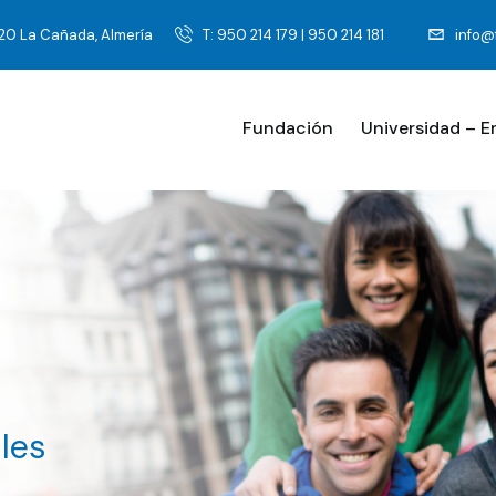
120 La Cañada, Almería
T: 950 214 179 | 950 214 181
info@
Fundación
Universidad – 
les